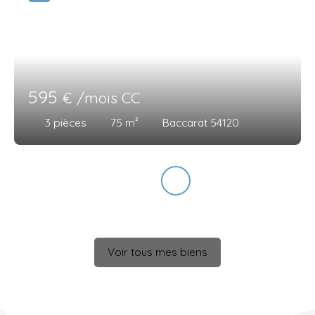
595
€ /mois CC
3
pièces
75
m²
Baccarat 54120
Voir tous mes biens