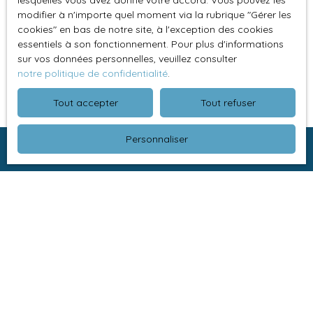
lesquelles vous avez donné votre accord. Vous pouvez les
Marché immobilier à Blainville-sur-l’Eau en 2026 :
modifier à n'importe quel moment via la rubrique ″Gérer les
tendances en Meurthe-et-Moselle
cookies″ en bas de notre site, à l'exception des cookies
Les communes les plus attractives autour de
essentiels à son fonctionnement. Pour plus d'informations
sur vos données personnelles, veuillez consulter
Nancy pour devenir propriétaire
notre politique de confidentialité
.
Tout accepter
Tout refuser
Personnaliser
Je recherche un bien
Vente maison Baccarat (54120)
Vente maison Blainville-sur-l'Eau (54360)
Vente appartement Lunéville (54300)
Vente maison Xermaménil (54300)
Vente maison Lunéville (54300)