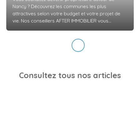
Nancy ? Découvrez les communes les plus
attractives selon votre budget et votre projet de
vie. Nos conseillers AFTER IMMOBILIER vous
présentent les secteurs offrant les meilleures
opportunités, de la métropole nancéienne jusqu'à
Blainville-sur-l'Eau, Bayon et Baccarat.
Consultez tous nos articles