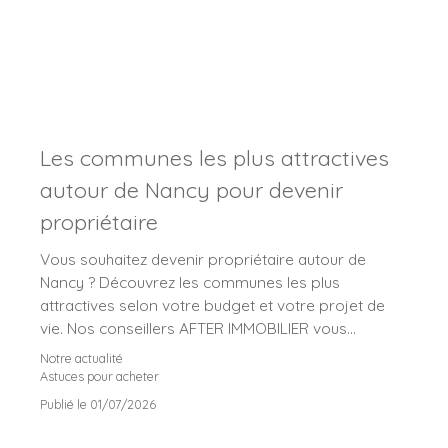
Les communes les plus attractives
autour de Nancy pour devenir
propriétaire
Vous souhaitez devenir propriétaire autour de
Nancy ? Découvrez les communes les plus
attractives selon votre budget et votre projet de
vie. Nos conseillers AFTER IMMOBILIER vous
présentent les secteurs offrant les meilleures
Notre actualité
opportunités, de la métropole nancéienne jusqu'à
Astuces pour acheter
Blainville-sur-l'Eau, Bayon et Baccarat.
Publié le 01/07/2026