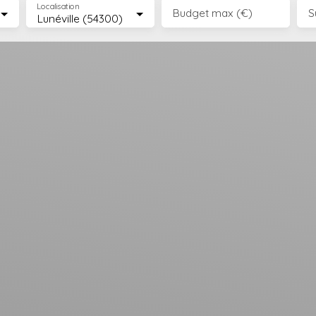
Localisation
Budget max (€)
S
Lunéville (54300)