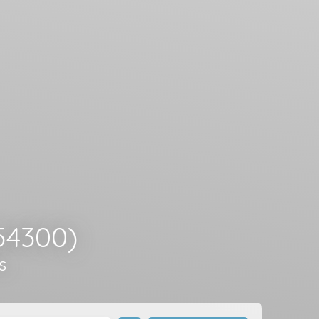
54300)
s