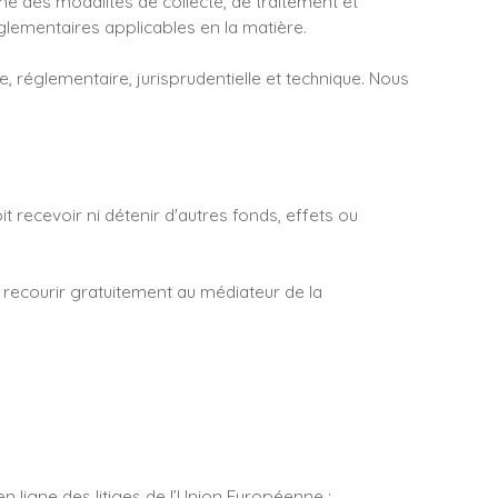
rme des modalités de collecte, de traitement et
églementaires applicables en la matière.
e, réglementaire, jurisprudentielle et technique. Nous
 recevoir ni détenir d'autres fonds, effets ou
 recourir gratuitement au médiateur de la
 ligne des litiges de l’Union Européenne :