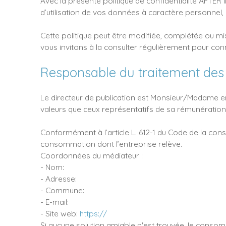
Avec la présente politique de confidentialité AFTER 
d’utilisation de vos données à caractère personnel, 
Cette politique peut être modifiée, complétée ou mise
vous invitons à la consulter régulièrement pour conna
Responsable du traitement de
Le directeur de publication est Monsieur/Madame en 
valeurs que ceux représentatifs de sa rémunératio
Conformément à l’article L. 612-1 du Code de la con
consommation dont l’entreprise relève.
Coordonnées du médiateur :
- Nom:
- Adresse:
- Commune:
- E-mail:
- Site web:
https://
Si aucune solution amiable n'est trouvée, le consom