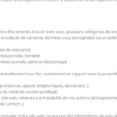
vons être amenés à avoir avec vous, plusieurs catégories de 
 la collecte de certaines données vous est signalée via un astér
date de naissance
fessionnelle, familiale
resse postale, adresse électronique
 éventuellement nous lier, notamment en rapport avec la propriét
espondances, appels téléphoniques, demandes…)
du canal de contact privilégié.
 site web, relatives à la traçabilité de vos actions (enregistrem
 de contact…)
r consulter notre site web, ou encore des informations de suivi