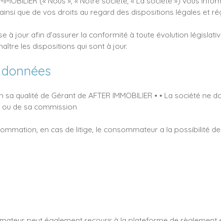
IMMOBILIER (« Nous », « Notre société, « La société ») vous info
ainsi que de vos droits au regard des dispositions légales et r
 à jour afin d’assurer la conformité à toute évolution législativ
ître les dispositions qui sont à jour.
s données
sa qualité de Gérant de AFTER IMMOBILIER • • La société ne doit
n ou de sa commission
sommation, en cas de litige, le consommateur a la possibilité de
mateur peut également recourir à la plateforme de règlement en