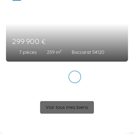
299 900
€
7
pièces
259
m²
Baccarat 54120
Voir tous mes biens