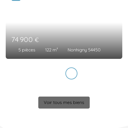
74 900
€
5
pièces
122
m²
Nonhigny 54450
Voir tous mes biens