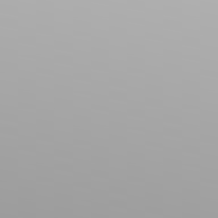
Type de bien
Appartement
Localisation
Golbey (88190)
Loyer max (€/mois)
Surface min (m²)
Rechercher