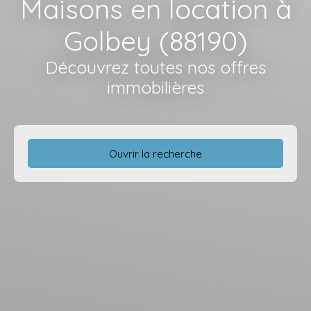
Maisons en location à
Golbey (88190)
Découvrez toutes nos offres
immobilières
Ouvrir la recherche
Type d'offre
Location
Type de bien
Maison
Localisation
Golbey (88190)