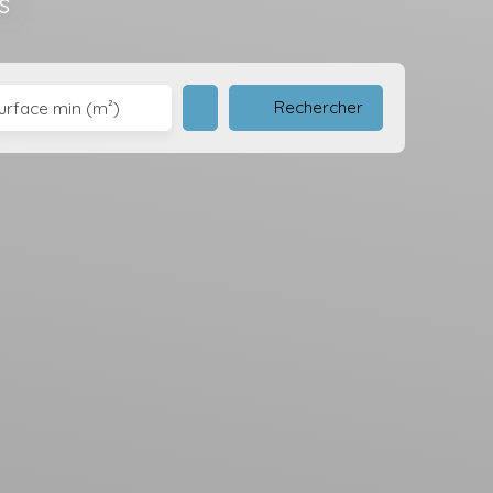
s
Rechercher
urface min (m²)