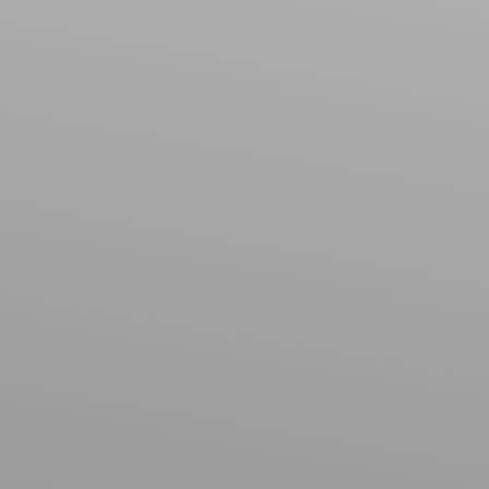
Immeuble
Localisation
Bainville-sur-Madon (54550)
Budget max (€)
Surface min (m²)
Rechercher