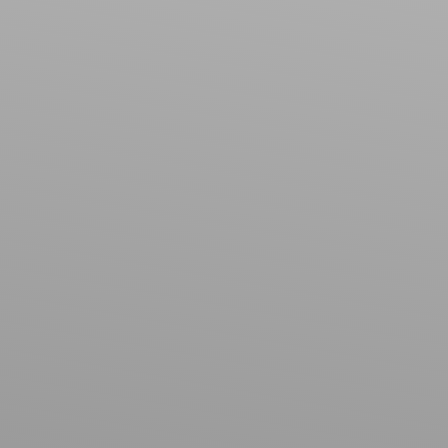
Immeuble
Localisation
Dombasle-sur-Meurthe (54110)
Budget max (€)
Surface min (m²)
Rechercher