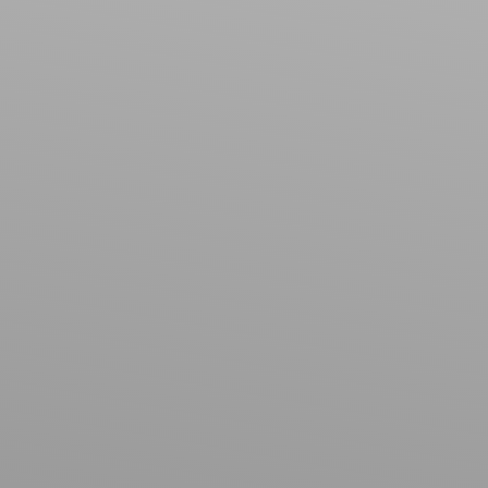
Immeuble
Localisation
Fontenoy-la-Joûte (54122)
Budget max (€)
Surface min (m²)
Rechercher