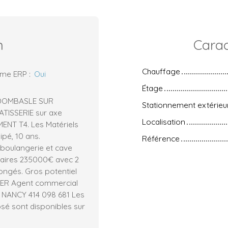
n
Carac
Chauffage
rme ERP
:
Oui
Étage
 DOMBASLE SUR
Stationnement extérieu
ISSERIE sur axe
Localisation
NT T4. Les Matériels
ipé, 10 ans.
Référence
boulangerie et cave
ffaires 235000€ avec 2
ongés. Gros potentiel
IER Agent commercial
.C. NANCY 414 098 681 Les
osé sont disponibles sur