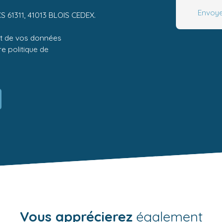
Envoye
CS 61311, 41013 BLOIS CEDEX.
ent de vos données
tre
politique de
Vous apprécierez
également