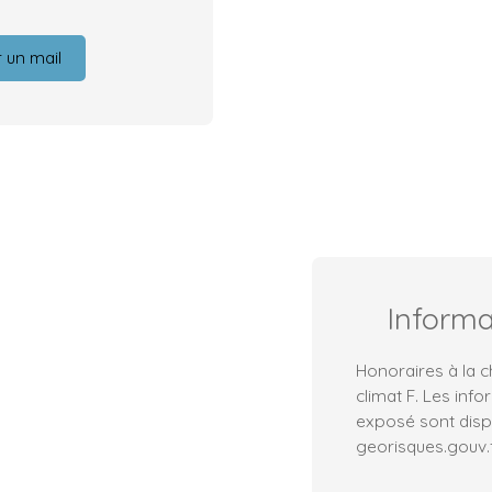
 un mail
Inform
Honoraires à la c
climat F. Les info
exposé sont dispo
georisques.gouv.f