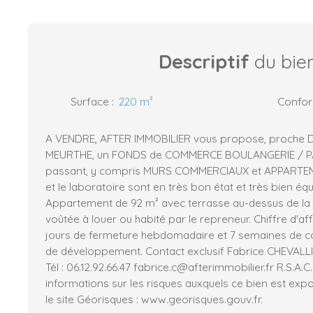
Descriptif
du bie
Surface
:
220
m²
Confo
A VENDRE, AFTER IMMOBILIER vous propose, proche
MEURTHE, un FONDS de COMMERCE BOULANGERIE / PAT
passant, y compris MURS COMMERCIAUX et APPARTEME
et le laboratoire sont en très bon état et très bien équ
Appartement de 92 m² avec terrasse au-dessus de la 
voûtée à louer ou habité par le repreneur. Chiffre d'a
jours de fermeture hebdomadaire et 7 semaines de c
de développement. Contact exclusif Fabrice CHEVALL
Tél : 06.12.92.66.47 fabrice.c@afterimmobilier.fr R.S.A
informations sur les risques auxquels ce bien est exp
le site Géorisques : www.georisques.gouv.fr.