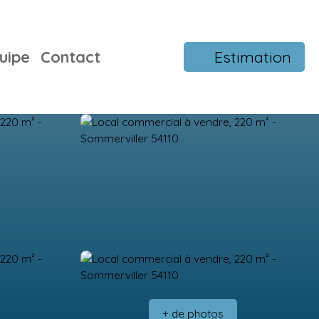
uipe
Contact
Estimation
+ de photos