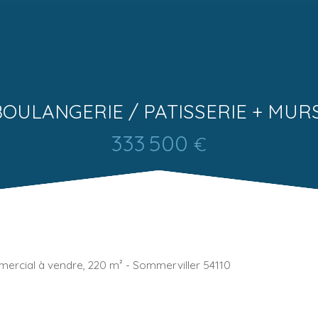
BOULANGERIE / PATISSERIE + MUR
333 500
€
ercial à vendre, 220 m² - Sommerviller 54110