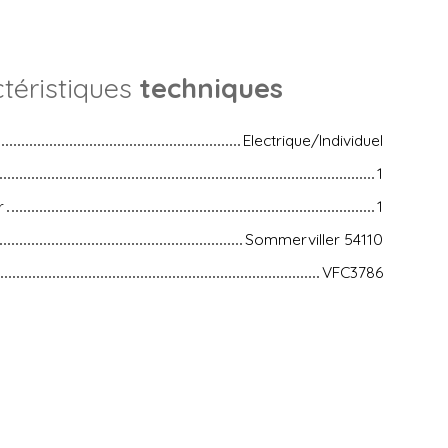
téristiques
techniques
Electrique/Individuel
1
r
1
Sommerviller 54110
VFC3786