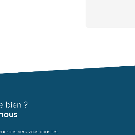
e bien ?
nous
iendrons vers vous dans les