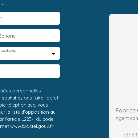
s.
m
léphone
 souhaitez
nnées personnelles
ouhaitez pas faire l'objet
ie téléphonique, vous
Fabrice
r la liste d'opposition au
Agent co
 l'article L223-1 du code
ernet www.bloctel.gouv.fr
+33 6 1