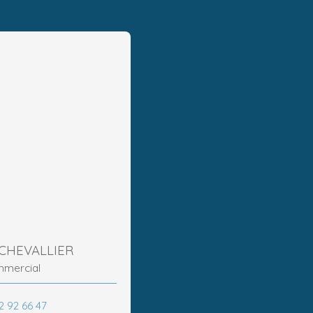
 CHEVALLIER
mmercial
2 92 66 47