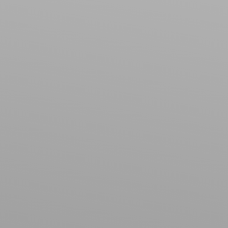
Type de bien
Immobilier Pro
Localisation
Dombasle-sur-Meurthe (54110)
Budget max (€)
Surface min (m²)
Rechercher