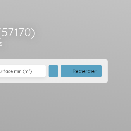
(57170)
s
Rechercher
urface min (m²)