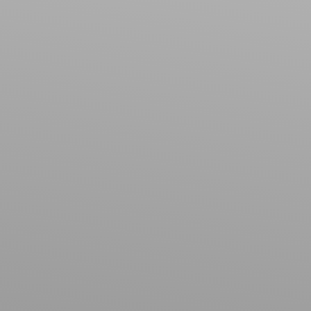
Maison
Localisation
Croismare (54300)
Budget max (€)
Surface min (m²)
Rechercher