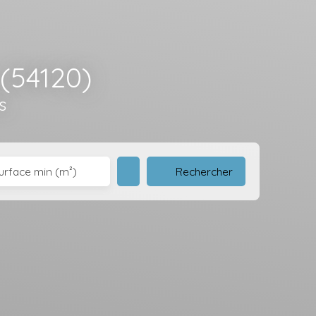
 (54120)
s
Rechercher
urface min (m²)