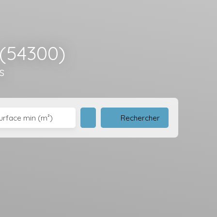
 (54300)
s
Rechercher
urface min (m²)