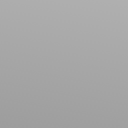
Type de bien
Maison
Localisation
Neuviller-lès-Badonviller (54540)
Budget max (€)
Surface min (m²)
Rechercher