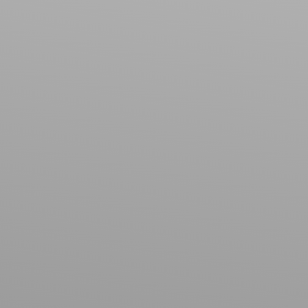
Maison
Localisation
Rambervillers (88700)
Budget max (€)
Surface min (m²)
Rechercher