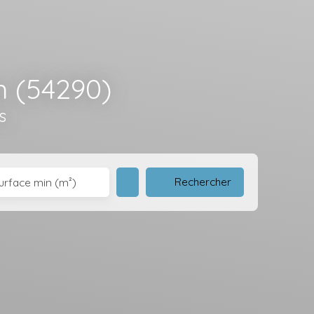
n (54290)
s
Rechercher
urface min (m²)