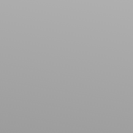
Maison
Localisation
Vaxainville (54120)
Budget max (€)
Surface min (m²)
Rechercher