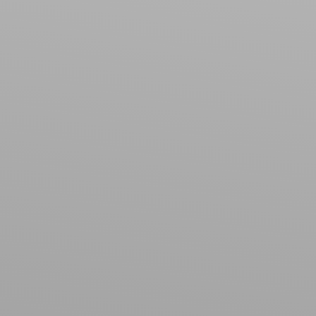
Type de bien
Maison
Localisation
Xermaménil (54300)
Budget max (€)
Surface min (m²)
Rechercher