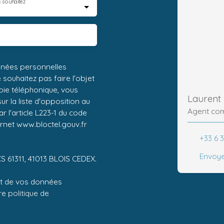
 souhaitez
nnées personnelles
ouhaitez pas faire l'objet
ie téléphonique, vous
Laurent
r la liste d'opposition au
Agent co
 l'article L223-1 du code
ernet www.bloctel.gouv.fr
+33 6 3
Envoye
CS 61311, 41013 BLOIS CEDEX.
ent de vos données
tre
politique de