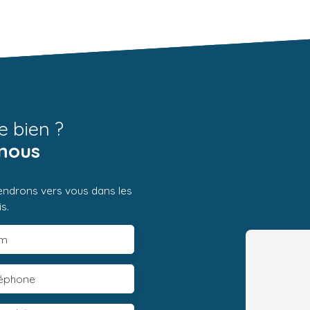
e bien ?
nous
iendrons vers vous dans les
s.
m
léphone