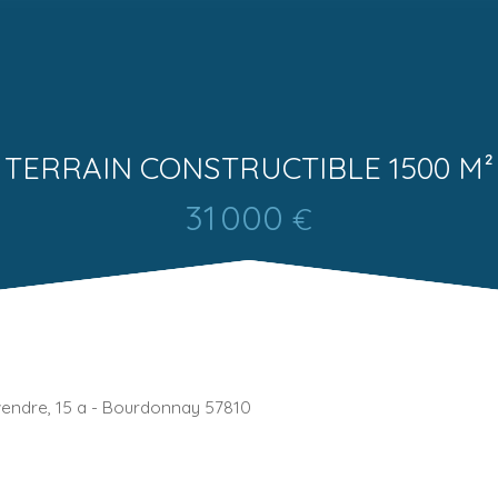
TERRAIN CONSTRUCTIBLE 1500 M²
31 000
€
 vendre, 15 a - Bourdonnay 57810