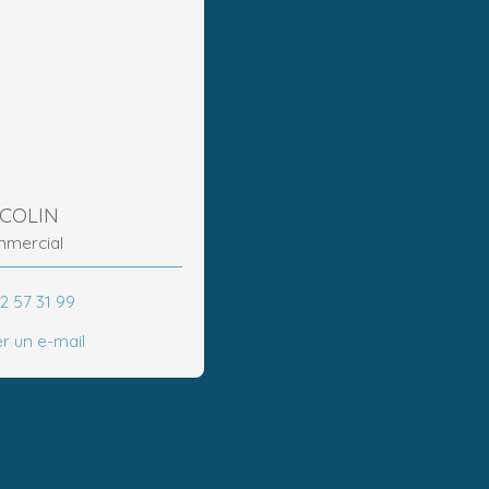
 COLIN
mmercial
2 57 31 99
r un e-mail