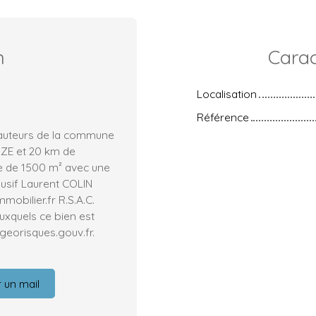
n
Carac
Localisation
Référence
hauteurs de la commune
ZE et 20 km de
ie de 1500 m² avec une
lusif Laurent COLIN
mobilier.fr R.S.A.C.
uxquels ce bien est
georisques.gouv.fr.
 un mail