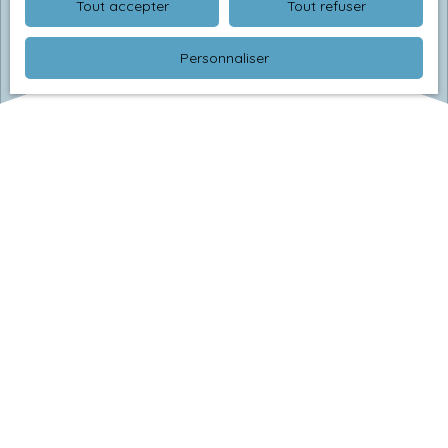
Tout accepter
Tout refuser
Personnaliser
Blog
Notre actualité
|
Astuces pour acheter
Marché immobilier à Blainville-sur-l’Eau en 2026 :
tendances en Meurthe-et-Moselle
En 2026, le marché immobilier à Blainville-sur-l’Eau
confirme son attractivité dans le paysage de la Meurthe-
et-Moselle. Située à proximité de pôles dynamiques