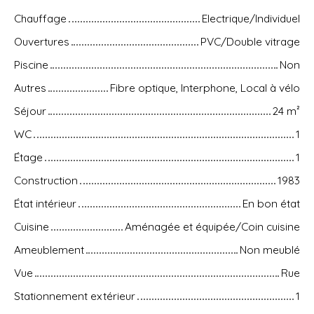
Chauffage
Electrique/Individuel
Ouvertures
PVC/Double vitrage
Piscine
Non
Autres
Fibre optique, Interphone, Local à vélo
Séjour
24
m²
WC
1
Étage
1
Construction
1983
État intérieur
En bon état
Cuisine
Aménagée et équipée/Coin cuisine
Ameublement
Non meublé
Vue
Rue
Stationnement extérieur
1