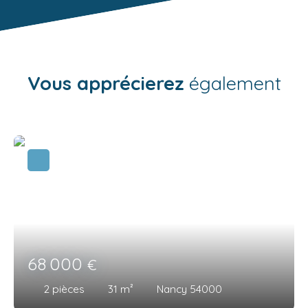
Vous apprécierez
également
68 000
€
2
pièces
31
m²
Nancy 54000