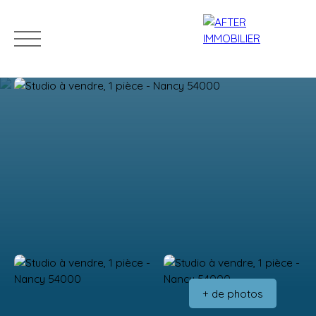
Accueil
Acheter
Louer
Vendre
Estim
Estimation
+ de photos