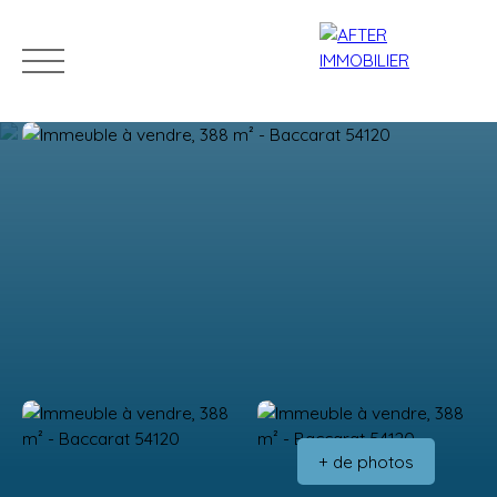
Accueil
Acheter
Louer
Vendre
Estim
Estimation
+ de photos