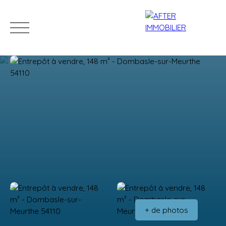
Accueil
Acheter
Louer
Vendre
Estim
Estimation
+ de photos