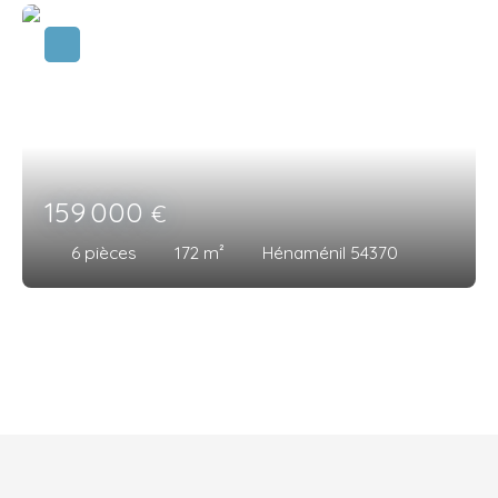
159 000
€
6
pièces
172
m²
Hénaménil 54370