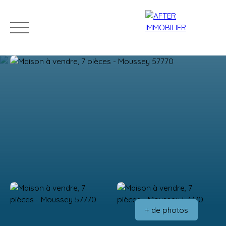
Accueil
Acheter
Louer
Vendre
Estim
Estimation
+ de photos