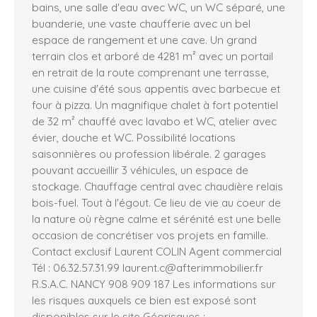
bains, une salle d'eau avec WC, un WC séparé, une
buanderie, une vaste chaufferie avec un bel
espace de rangement et une cave. Un grand
terrain clos et arboré de 4281 m² avec un portail
en retrait de la route comprenant une terrasse,
une cuisine d'été sous appentis avec barbecue et
four à pizza. Un magnifique chalet à fort potentiel
de 32 m² chauffé avec lavabo et WC, atelier avec
évier, douche et WC. Possibilité locations
saisonnières ou profession libérale. 2 garages
pouvant accueillir 3 véhicules, un espace de
stockage. Chauffage central avec chaudière relais
bois-fuel. Tout à l'égout. Ce lieu de vie au coeur de
la nature où règne calme et sérénité est une belle
occasion de concrétiser vos projets en famille.
Contact exclusif Laurent COLIN Agent commercial
Tél : 06.32.57.31.99 laurent.c@afterimmobilier.fr
R.S.A.C. NANCY 908 909 187 Les informations sur
les risques auxquels ce bien est exposé sont
disponibles sur le site Géorisques :