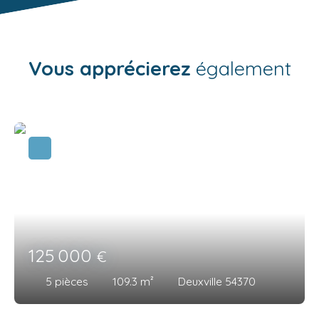
Vous apprécierez
également
125 000
€
5
pièces
109.3
m²
Deuxville 54370