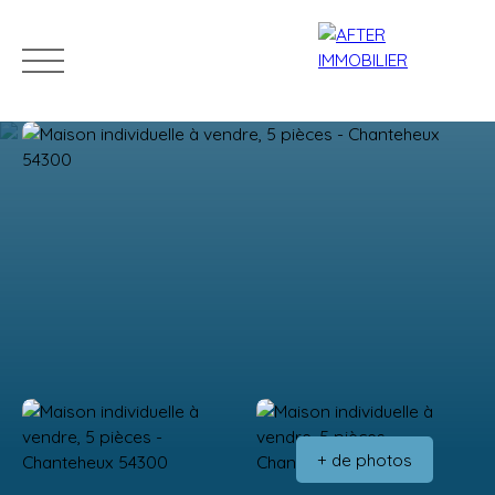
Accueil
Acheter
Louer
Vendre
Estim
Estimation
+ de photos