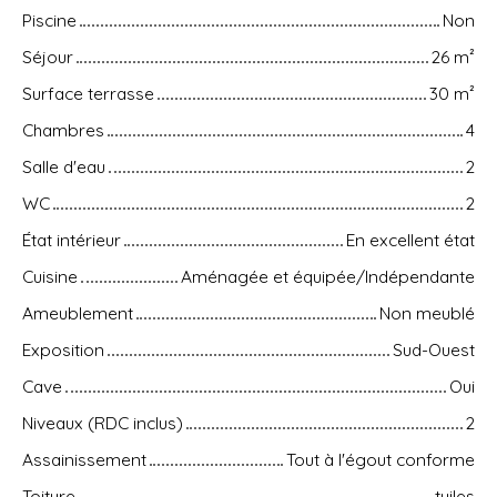
Piscine
Non
Séjour
26
m²
Surface terrasse
30
m²
Chambres
4
Salle d'eau
2
WC
2
État intérieur
En excellent état
Cuisine
Aménagée et équipée/Indépendante
Ameublement
Non meublé
Exposition
Sud-Ouest
Cave
Oui
Niveaux (RDC inclus)
2
Assainissement
Tout à l'égout conforme
Toiture
tuiles