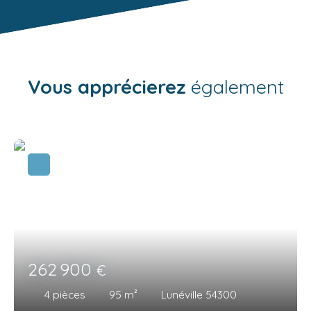
Vous apprécierez
également
262 900
€
4
pièces
95
m²
Lunéville 54300