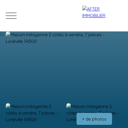
Accueil
Acheter
Louer
Vendre
Estim
Estimation
+ de photos