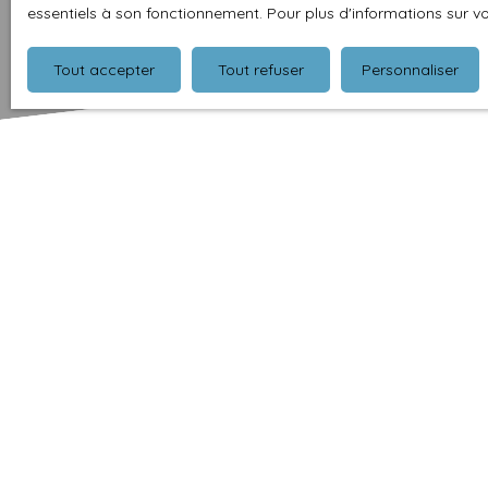
essentiels à son fonctionnement. Pour plus d'informations sur v
Tout accepter
Tout refuser
Personnaliser
Type d'affichage
Trier par
Galerie
Pertinence