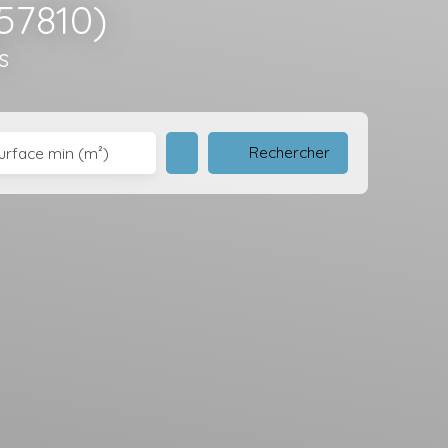
57810)
s
Rechercher
urface min (m²)