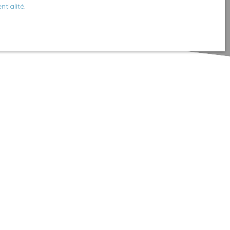
ntialité
.
Créer une alerte