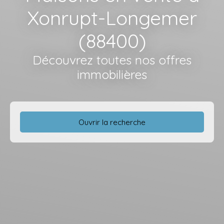
Xonrupt-Longemer
(88400)
Découvrez toutes nos offres
immobilières
Ouvrir la recherche
Type d'offre
Vente
Type de bien
Maison
Localisation
Xonrupt-Longemer (88400)