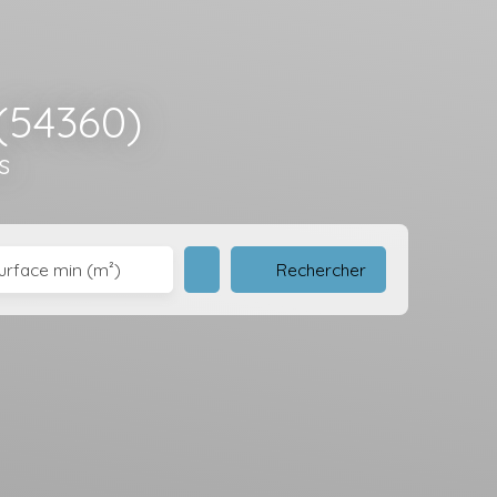
 (54360)
s
Rechercher
urface min (m²)