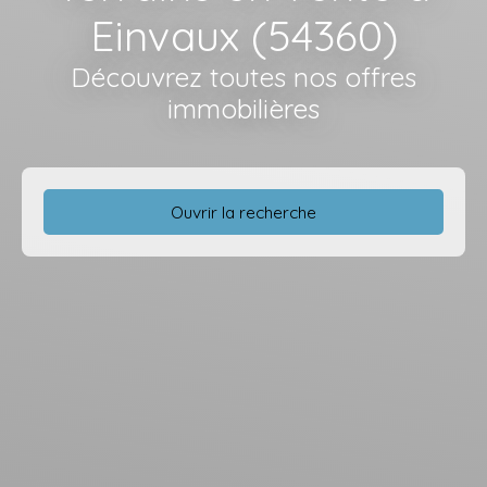
Einvaux (54360)
Découvrez toutes nos offres
immobilières
Ouvrir la recherche
Type d'offre
Vente
Type de bien
Terrain
Localisation
Einvaux (54360)
Budget max (€)