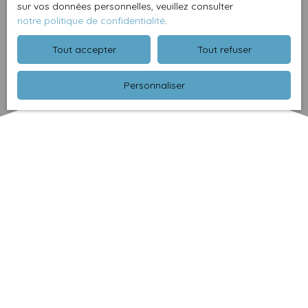
sur vos données personnelles, veuillez consulter
notre politique de confidentialité
.
Tout accepter
Tout refuser
Personnaliser
Trier par
Créer une alerte
Pertinence