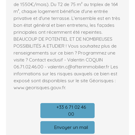
de 1550€/mois). Du T2 de 75 m² au triplex de 164
m², chaque logement bénéficie d'une entrée
privative et d'une terrasse. L'ensemble est en très
bon état général et bien entretenu, les façades
principales ont récemment été repeintes.
BEAUCOUP DE POTENTIEL ET DE NOMBREUSES
POSSIBILITÉS A ETUDIER ! Vous souhaitez plus de
renseignements sur ce bien ? Programmez une
visite ? Contact exclusif - Valentin COQUIN
06.71.02.46.00 - valentin.c@afterimmobilier.fr Les
informations sur les risques auxquels ce bien est
exposé sont disponibles sur le site Géorisques :
www.georisques.gouv.fr.
+33 6 71 02 46
00
Envoyer un mail