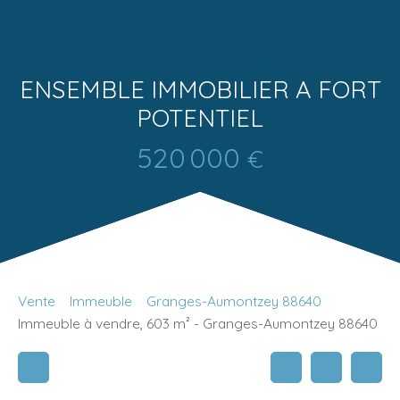
ENSEMBLE IMMOBILIER A FORT
POTENTIEL
520 000
€
Vente
Immeuble
Granges-Aumontzey 88640
Immeuble à vendre, 603 m² - Granges-Aumontzey 88640