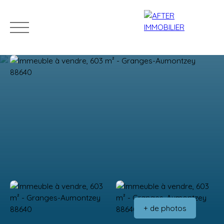
Accueil
Acheter
Louer
Vendre
Estim
Estimation
+ de photos