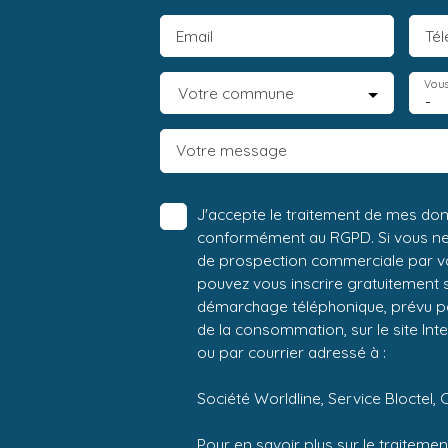
Email
Té
Vous
Votre commune
-
Votre message
J'accepte le traitement de mes do
conformément au RGPD. Si vous ne s
de prospection commerciale par vo
pouvez vous inscrire gratuitement su
démarchage téléphonique, prévu par
de la consommation, sur le site Int
ou par courrier adressé à :
Société Worldline, Service Bloctel, 
Pour en savoir plus sur le traitem