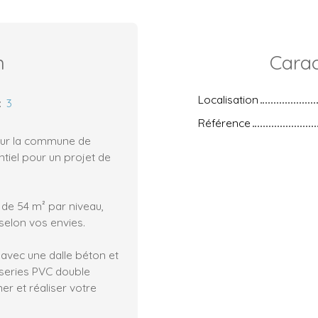
n
Carac
Localisation
:
3
Référence
sur la commune de
tiel pour un projet de
l de 54 m² par niveau,
elon vos envies.
 avec une dalle béton et
iseries PVC double
ner et réaliser votre