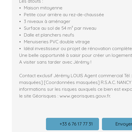
Les atouts :
Maison mitoyenne
Petite cour arrière au rez-de-chaussée
3 niveaux à aménager
Surface au sol de 54 m² par niveau
Dalle et planchers neufs
Menuiseries PVC double vitrage
Idéal investisseur ou projet de rénovation complète
Une belle opportunité à saisir pour créer un logement
A visiter sans tarder avec Jérémy !
Contact exclusif Jérémy LOUIS Agent commercial Tél
masquées] [Coordonnées masquées] R.S.A.C. NANCY 
informations sur les risques auxquels ce bien est exp
le site Géorisques : www.georisques.gouv.fr.
+33 6 76 17 77 31
Envoyer