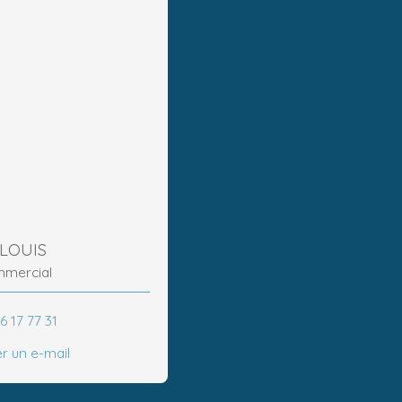
LOUIS
mmercial
6 17 77 31
r un e-mail