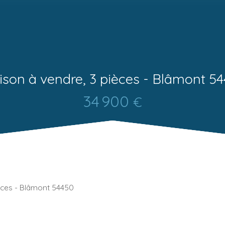
son à vendre, 3 pièces - Blâmont 5
34 900
€
èces - Blâmont 54450