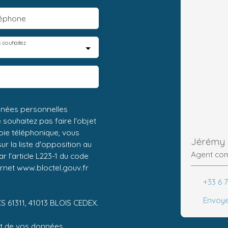
léphone
 souhaitez
nnées personnelles
ouhaitez pas faire l'objet
ie téléphonique, vous
Jérémy 
r la liste d'opposition au
Agent co
 l'article L223-1 du code
ernet www.bloctel.gouv.fr
+33 6 7
Envoye
CS 61311, 41013 BLOIS CEDEX.
ent de vos données