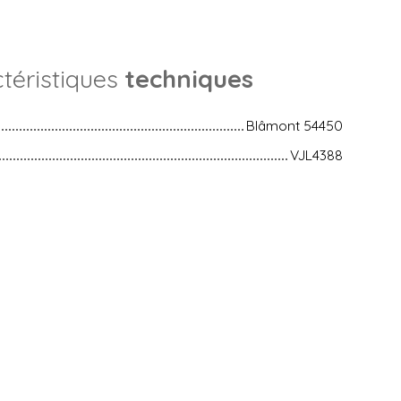
téristiques
techniques
Blâmont 54450
VJL4388