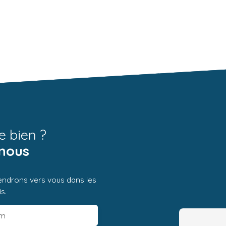
e bien ?
nous
iendrons vers vous dans les
s.
m