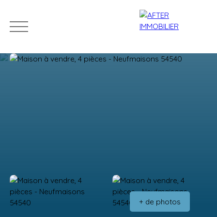
Accueil
Acheter
Louer
Vendre
Estim
Estimation
+ de photos