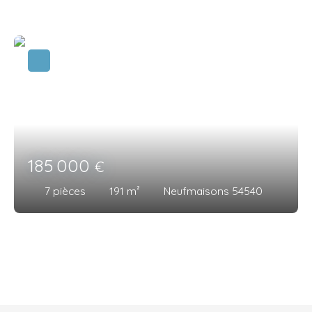
185 000
€
7
pièces
191
m²
Neufmaisons 54540