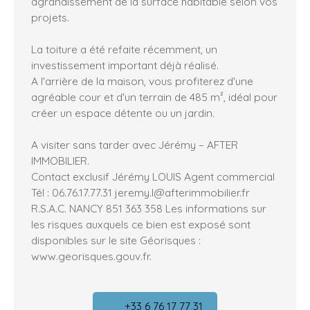
agrandissement de la surface habitable selon vos
projets.
La toiture a été refaite récemment, un
investissement important déjà réalisé.
A l'arrière de la maison, vous profiterez d'une
agréable cour et d'un terrain de 485 m², idéal pour
créer un espace détente ou un jardin.
A visiter sans tarder avec Jérémy – AFTER
IMMOBILIER.
Contact exclusif Jérémy LOUIS Agent commercial
Tél : 06.76.17.77.31 jeremy.l@afterimmobilier.fr
R.S.A.C. NANCY 851 363 358 Les informations sur
les risques auxquels ce bien est exposé sont
disponibles sur le site Géorisques :
www.georisques.gouv.fr.
+33 6 76 17 77 31