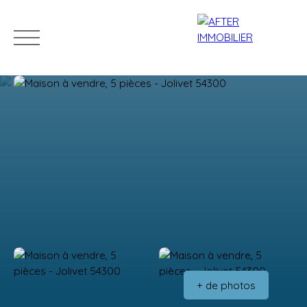
Accueil
Acheter
Louer
Vendre
Estim
Estimation
+ de photos