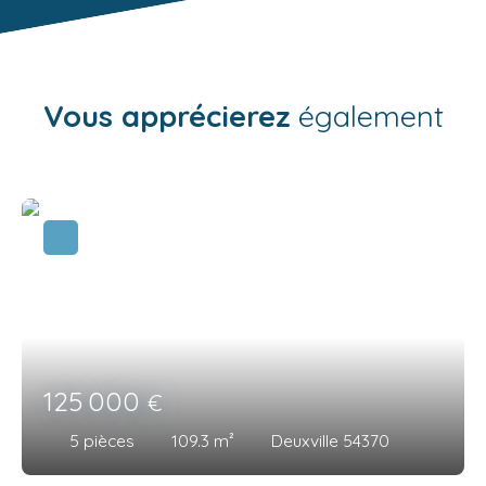
Vous apprécierez
également
125 000
€
5
pièces
109.3
m²
Deuxville 54370