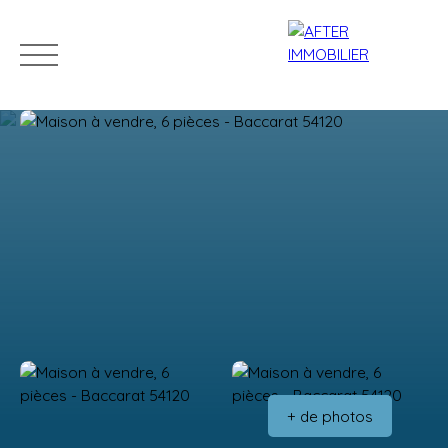
Accueil
Acheter
Louer
Vendre
Estim
Estimation
+ de photos