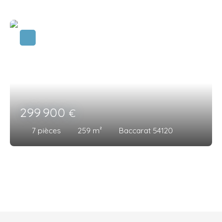
299 900
€
7
pièces
259
m²
Baccarat 54120