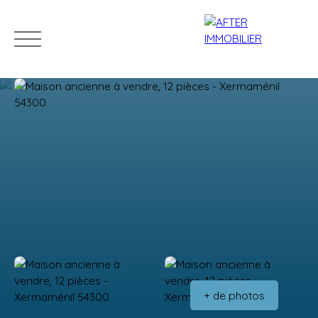
Accueil
Acheter
Louer
Vendre
Estim
Estimation
+ de photos