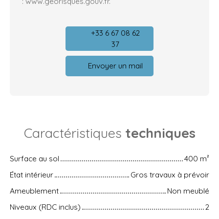
: www.georisques.gouv.fr.
+33 6 67 08 62
37
Envoyer un mail
Caractéristiques
techniques
Surface au sol
400
m²
État intérieur
Gros travaux à prévoir
Ameublement
Non meublé
Niveaux (RDC inclus)
2