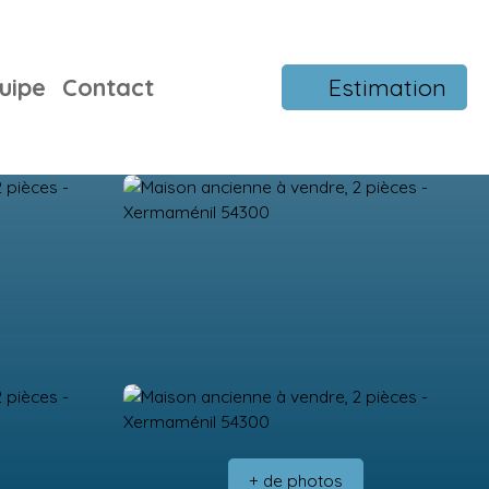
uipe
Contact
Estimation
+ de photos