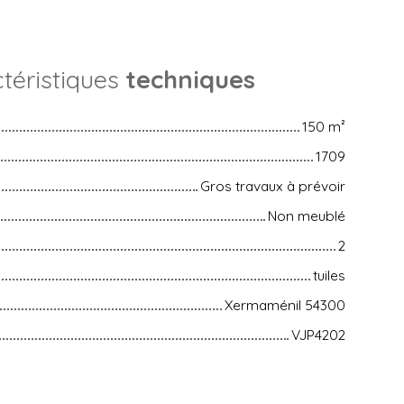
téristiques
techniques
150
m²
1709
Gros travaux à prévoir
Non meublé
2
tuiles
Xermaménil 54300
VJP4202