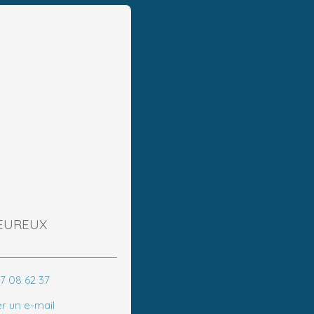
PEUREUX
67 08 62 37
r un e-mail