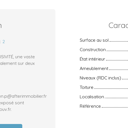
n
Carac
Surface au sol
:
2
Construction
IVITÉ, une vaste
État intérieur
ralement sur deux
Ameublement
Niveaux (RDC inclus)
Toiture
ien.p@afterimmobilier.fr
Localisation
 exposé sont
Référence
uv.fr.