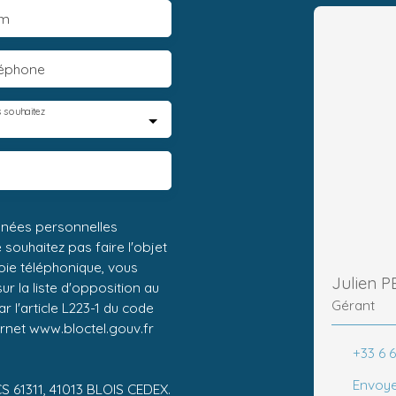
m
léphone
 souhaitez
nnées personnelles
ouhaitez pas faire l'objet
ie téléphonique, vous
Julien 
r la liste d'opposition au
Gérant
 l'article L223-1 du code
ernet www.bloctel.gouv.fr
+33 6 
Envoye
CS 61311, 41013 BLOIS CEDEX.