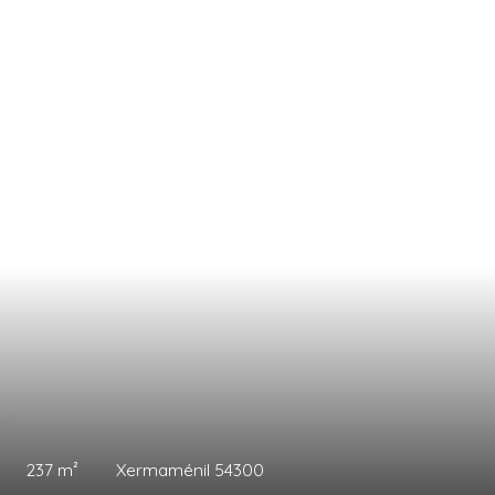
0
€
150
m²
Xermaménil 54300