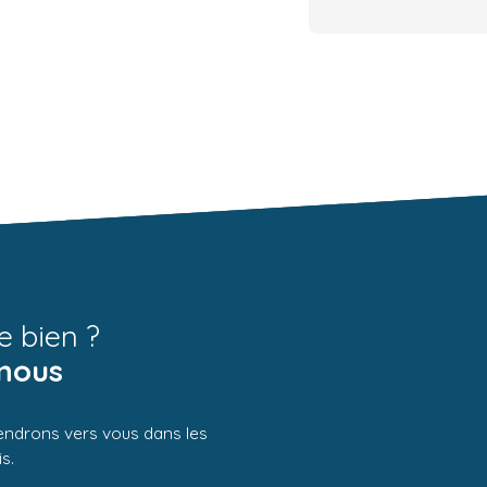
e bien ?
nous
iendrons vers vous dans les
s.