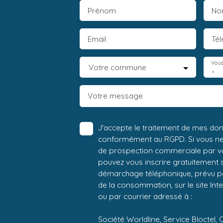
Prénom
No
Email
Té
Vous
Votre commune
-
Votre message
J'accepte le traitement de mes do
conformément au RGPD. Si vous ne s
de prospection commerciale par vo
pouvez vous inscrire gratuitement su
démarchage téléphonique, prévu par
de la consommation, sur le site Int
ou par courrier adressé à :
Société Worldline, Service Bloctel, 