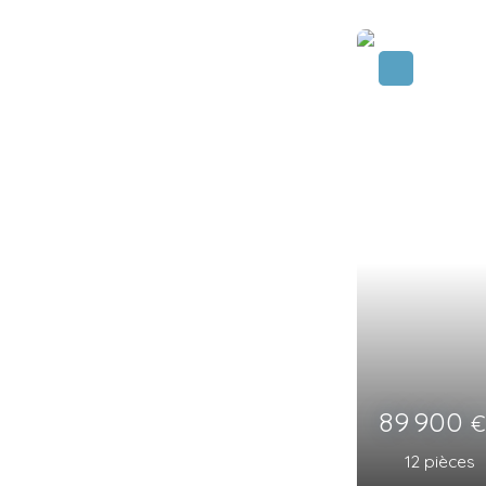
361 00
5
pièces