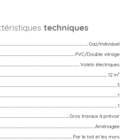
téristiques
techniques
Gaz/Individuel
PVC/Double vitrage
Volets électriques
12
m²
3
1
1
Gros travaux à prévoir
Aménagée
Par le toit et les murs