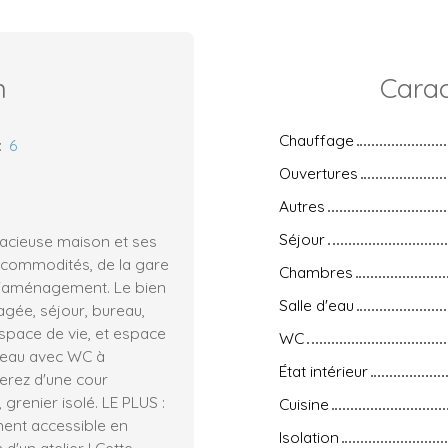
n
Carac
Chauffage
:
6
Ouvertures
Autres
Séjour
acieuse maison et ses
 commodités, de la gare
Chambres
 d'aménagement. Le bien
Salle d'eau
agée, séjour, bureau,
space de vie, et espace
WC
d'eau avec WC à
État intérieur
ierez d'une cour
 grenier isolé. LE PLUS :
Cuisine
ment accessible en
Isolation
d'un atelier ! Cette