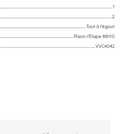
1
2
Tout à l'égout
Raon-l'Étape 88110
VVC4042