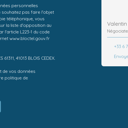
nnées personnelles
ouhaitez pas faire l'objet
ie téléphonique, vous
Valenti
r la liste d'opposition au
Négociate
 l'article L223-1 du code
ernet www.bloctel.gouv.fr
+33 6 
Envoye
CS 61311, 41013 BLOIS CEDEX.
ent de vos données
tre
politique de