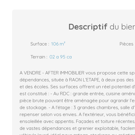
Descriptif
du bie
Surface
:
106
m²
Pièces
Terrain
:
02 a 95 ca
A VENDRE - AFTER IMMOBILIER vous propose cette sp
dépendances, située à RAON L'ETAPE, à deux pas des
et des écoles. Ses surfaces offrent un réel potentiel
est constitué : - Au RDC : grande entrée, cuisine amén
pièce brute pouvant être aménagée pour agrandir l'e
de stockage. - A l'étage : 3 grandes chambres, salle 
repenser selon vos envies. A l'extérieur, vous bénéfic
ensoleillée avec appentis. Façades et toiture récentes,
de vastes dépendances et grenier exploitable, facile
véhicule lourd, idéal pour artisan, stockage ou création 