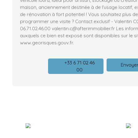
maison, anciennement destinée à de l'usage locatif, es
de rénovation à fort potentiel ! Vous souhaitez plus 
programmer une visite ? Contact exclusif - Valentin C
06.71.02.46.00 valentin.c@afterimmobilier.fr Les infor
auxquels ce bien est exposé sont disponibles sur le si
www.georisques.gouv.fr.
+33 6 71 02 46
Envoyer
00