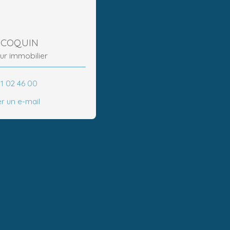
n COQUIN
ur immobilier
71 02 46 00
r un e-mail