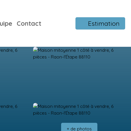
uipe
Contact
Estimation
+ de photos