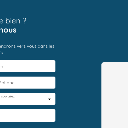
e bien ?
nous
iendrons vers vous dans les
s.
m
léphone
 souhaitez