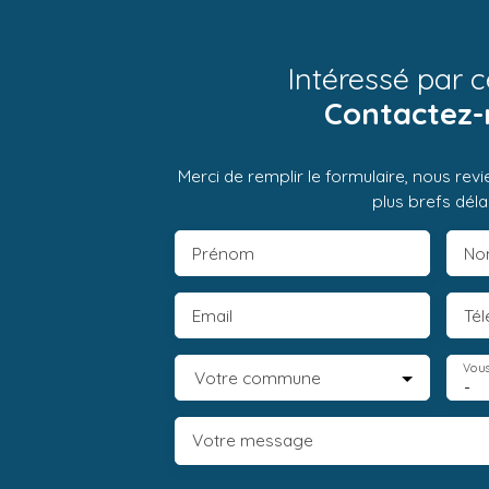
Intéressé par c
Contactez-
Merci de remplir le formulaire, nous rev
plus brefs délai
Prénom
No
Email
Té
Vous
Votre commune
-
Votre message