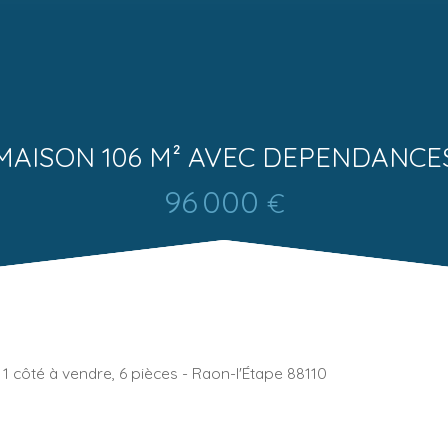
MAISON 106 M² AVEC DEPENDANCE
96 000
€
 côté à vendre, 6 pièces - Raon-l'Étape 88110