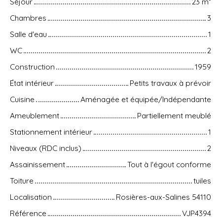
Séjour
23
m²
Chambres
3
Salle d'eau
1
WC
2
Construction
1959
État intérieur
Petits travaux à prévoir
Cuisine
Aménagée et équipée/Indépendante
Ameublement
Partiellement meublé
Stationnement intérieur
1
Niveaux (RDC inclus)
2
Assainissement
Tout à l'égout conforme
Toiture
tuiles
Localisation
Rosières-aux-Salines 54110
Référence
VJP4394