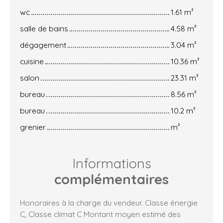
wc
1.61 m²
salle de bains
4.58 m²
dégagement
3.04 m²
cuisine
10.36 m²
salon
23.31 m²
bureau
8.56 m²
bureau
10.2 m²
grenier
m²
Informations
complémentaires
Honoraires à la charge du vendeur. Classe énergie
C, Classe climat C Montant moyen estimé des