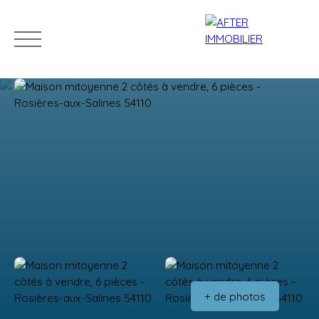
Accueil
Acheter
Louer
Vendre
Estim
Estimation
+ de photos