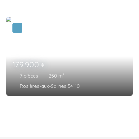
179 900
€
7
pièces
250
m²
Rosières-aux-Salines 54110