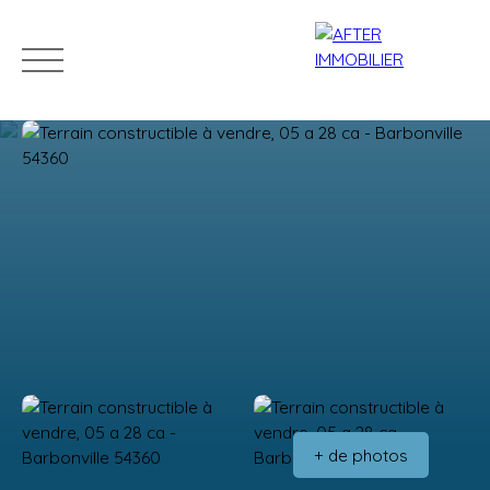
Accueil
Acheter
Louer
Vendre
Estim
Estimation
+ de photos