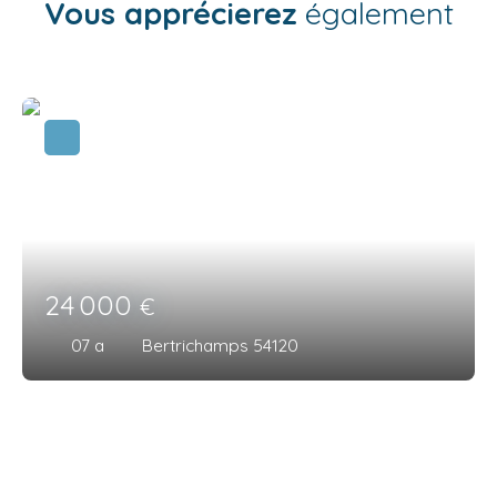
Vous apprécierez
également
24 000
€
07 a
Bertrichamps 54120