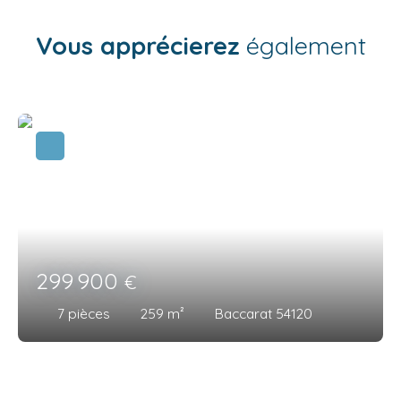
Vous apprécierez
également
299 900
€
7
pièces
259
m²
Baccarat 54120