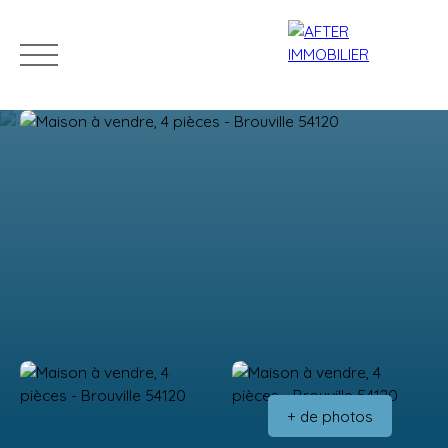
Accueil
Acheter
Louer
Vendre
Estim
Estimation
+ de photos