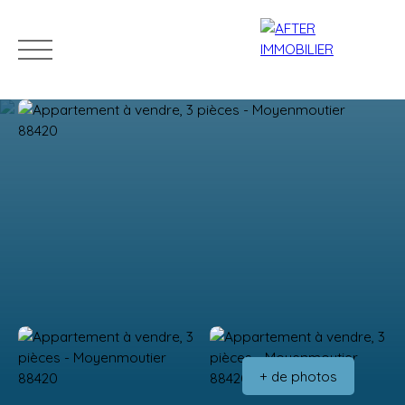
Accueil
Acheter
Louer
Vendre
Estim
Estimation
+ de photos