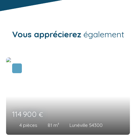
Vous apprécierez
également
114 900
€
4
pièces
81
m²
Lunéville 54300