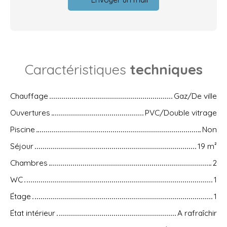
Caractéristiques
techniques
Chauffage
Gaz/De ville
Ouvertures
PVC/Double vitrage
Piscine
Non
Séjour
19
m²
Chambres
2
WC
1
Étage
1
État intérieur
A rafraîchir