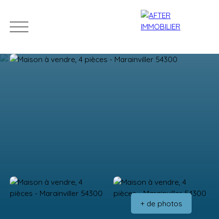
Accueil
Acheter
Louer
Vendre
Estim
Estimation
+ de photos