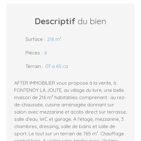
Descriptif
du bien
Surface
:
216
m²
Pièces
:
6
Terrain
:
07 a 65 ca
AFTER IMMOBILIER vous propose à la vente, à
FONTENOY LA JOUTE, au village du livre, une belle
maison de 216 m² habitables comprenant : au rez-
de-chaussée, cuisine aménagée donnant sur
salon avec mezzanine et accès direct sur terrasse,
salle d'eau, WC et garage. A l'étage, mezzanine, 3
chambres, dressing, salle de bains et salle de
sport. Le tout sur un terrain de 765 m². Chauffage
central bois. A visiter sans tarder avec Jérémy.