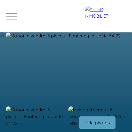
Accueil
Acheter
Louer
Vendre
Estim
Estimation
+ de photos